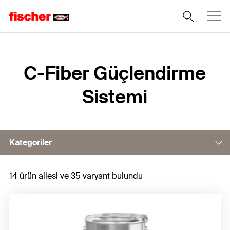
Home
C-Fiber Güçlendirme
Sistemi
Kategoriler
14 ürün ailesi ve 35 varyant bulundu
Beton onarımı
CF kumaşlar ile yapısal güçlendirme
CFRP laminatlar ile yapısal güçlendirme