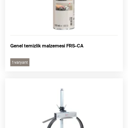
Genel temizlik malzemesi FRS-CA
1 varyant