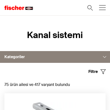
Home
Kanal sistemi
Kategoriler
Filtre
Hafif kanal sistemi FLS
75 ürün ailesi ve 417 varyant bulundu
Kanal sistemi evrensel FUS
Ağır hizmet tipi kanal sistemi FMS