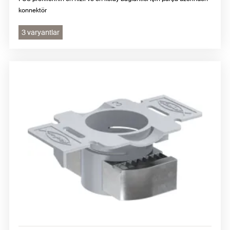
konnektör
3 varyantlar