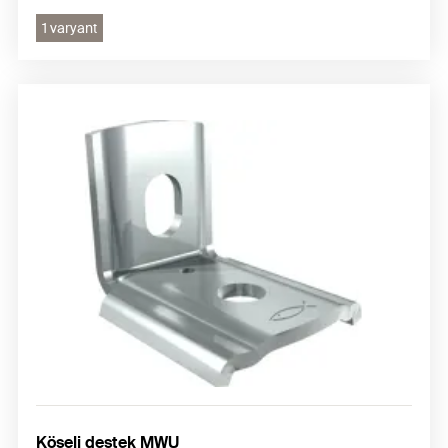
1 varyant
Köşeli destek MWU