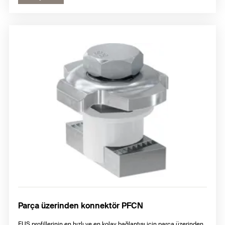
Parça üzerinden konnektör PFCN
FUS profillerinin en hızlı ve en kolay bağlantısı için parça üzerinden