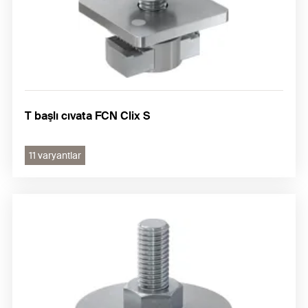
T başlı cıvata FCN Clix S
11 varyantlar