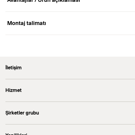
Avantajlar / Ürün açıklaması
Montaj talimatı
Mounting Strip 1 Picture
İletişim
1
2
3
E-posta: info@fischer.com.tr
Hizmet
+90 216 326 0066
FiXperience software
Şirketler grubu
fischertechnik