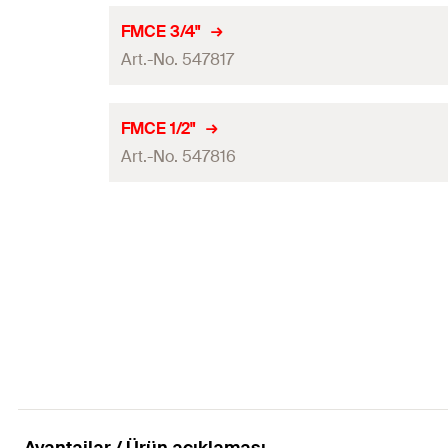
Genişlik
(
)
B
FMCE 3/4"
Art.-No. 547817
Yüksekliği
(
)
H
Miktar
Genişlik
(
)
B
FMCE 1/2"
GTIN (EAN-Code)
Art.-No. 547816
Yüksekliği
(
)
H
Miktar
Genişlik
(
)
B
GTIN (EAN-Code)
Yüksekliği
(
)
H
Miktar
GTIN (EAN-Code)