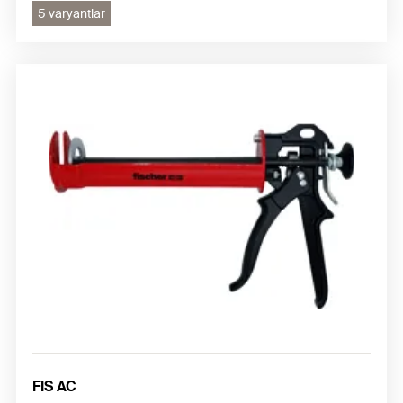
5 varyantlar
FIS AC