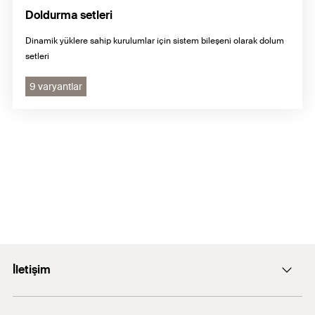
Doldurma setleri
Dinamik yüklere sahip kurulumlar için sistem bileşeni olarak dolum
setleri
9 varyantlar
İletişim
E-posta: info@fischer.com.tr