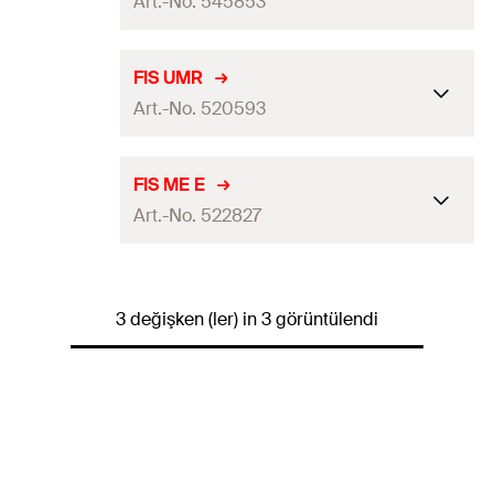
Art.-No. 545853
Paketleme
Torbada
FIS UMR
Art.-No. 520593
Miktar
10
pcs
GTIN (EAN-Code)
4048962324471
Paketleme
Torbada
FIS ME E
Art.-No. 522827
Miktar
10
pcs
GTIN (EAN-Code)
4048962169386
Paketleme
Torbada
3 değişken (ler) in 3 görüntülendi
Miktar
1
pcs
GTIN (EAN-Code)
4048962181791