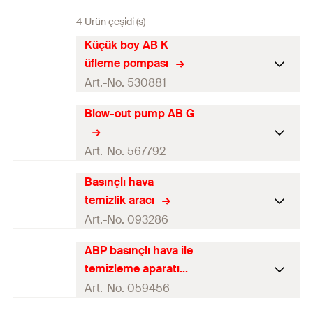
4 Ürün çeşidi (s)
Küçük boy AB K
üfleme pompası
Art.-No. 530881
Blow-out pump AB G
İçerik
1 × AB K üfleme pompası
Miktar
1
pcs
Art.-No. 567792
GTIN (EAN-Code)
4048962206067
Basınçlı hava
İçerik
—
temizlik aracı
Miktar
1
pcs
Art.-No. 093286
GTIN (EAN-Code)
4048962481167
ABP basınçlı hava ile
İçerik
—
temizleme aparatı
Miktar
1
pcs
Art.-No. 059456