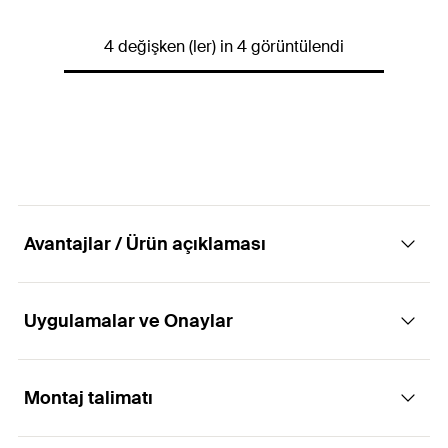
GTIN (EAN-Code)
4006209932865
İçerik
—
4 değişken (ler) in 4 görüntülendi
Miktar
1
pcs
GTIN (EAN-Code)
4006209594568
Avantajlar / Ürün açıklaması
Uygulamalar ve Onaylar
Avantajlar
ABG, delikleri temizlemek için manuel bir hava
Montaj talimatı
Uygulamaları
pompasıdır.