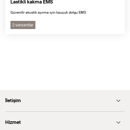
Lastikli kakma EMS
Güvenilir akustik ayırma için kauçuk dolgu EMS
2 varyantlar
İletişim
E-posta: info@fischer.com.tr
Hizmet