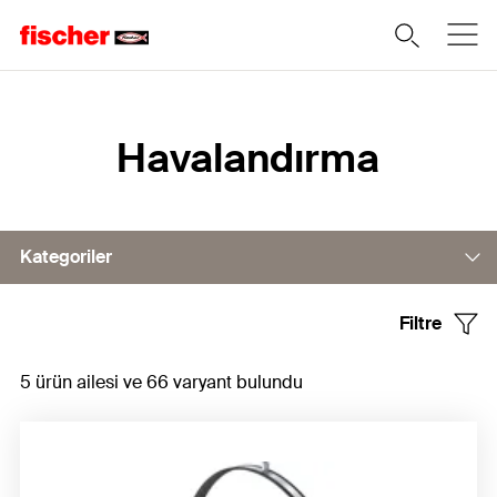
Home
Havalandırma
Kategoriler
Filtre
Boru kelepçesi
5 ürün ailesi ve 66 varyant bulundu
Süspansiyon parçaları
Aksesuarlar