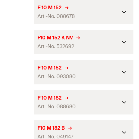
Paketleme
—
Max. montaj kalınlığı
(
)
102
mm
Delme çapı
(
)
t
10
mm
d
F 10 M 152
fix
Etkili ankraj derinliği
(
)
30
mm
0
h
ef
Miktar
6
pcs
Art.-No. 088678
Sürüş
PZ3
Montaj üzerinden min. delik
Dübel uzunluğu
(
)
132
mm
150
mm
l
derinliği
(
)
GTIN (EAN-Code)
4048962218060
h
2
Paketleme
—
Max. montaj kalınlığı
(
)
102
mm
Delme çapı
(
)
t
10
mm
d
F10 M 152 K NV
fix
Etkili ankraj derinliği
(
)
30
mm
0
h
ef
Miktar
100
pcs
Art.-No. 532692
Sürüş
—
Montaj üzerinden min. delik
Dübel uzunluğu
(
)
132
mm
170
mm
l
derinliği
(
)
GTIN (EAN-Code)
4006209886762
h
2
Paketleme
—
Max. montaj kalınlığı
(
)
102
mm
Delme çapı
(
)
t
10
mm
d
F 10 M 152
fix
Etkili ankraj derinliği
(
)
30
mm
0
h
ef
Miktar
6
pcs
Art.-No. 093080
Sürüş
—
Montaj üzerinden min. delik
Dübel uzunluğu
(
)
152
mm
170
mm
l
derinliği
(
)
GTIN (EAN-Code)
4048962218077
h
2
Paketleme
—
Max. montaj kalınlığı
(
)
122
mm
Delme çapı
(
)
t
10
mm
d
F 10 M 182
fix
Etkili ankraj derinliği
(
)
30
mm
0
h
ef
Miktar
1
pcs
Art.-No. 088680
Sürüş
PZ3
Montaj üzerinden min. delik
Dübel uzunluğu
(
)
152
mm
170
mm
l
derinliği
(
)
GTIN (EAN-Code)
4006209930793
h
2
Paketleme
—
Max. montaj kalınlığı
(
)
122
mm
Delme çapı
(
)
t
10
mm
d
F10 M 182 B
fix
Etkili ankraj derinliği
(
)
30
mm
0
h
ef
Miktar
100
pcs
Art.-No. 049147
Sürüş
—