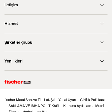
İletişim
Onaylar
E-posta: info@fischer.com.tr
Hizmet
GS 6.1/24-036-2
+90 216 326 0066
FiXperience software
Şirketler grubu
fischertechnik
Yenilikleri
fischer Consulting
Electronic Solutions
FAZ II Plus
fischer Metal San. ve Tic. Ltd. Şti
Yasal Uyarı
Gizlilik Politikası
SAKLAMA VE İMHA POLİTİKASI
Kamera Aydınlatma Metni
Ziyaretçi Aydınlatma Metni