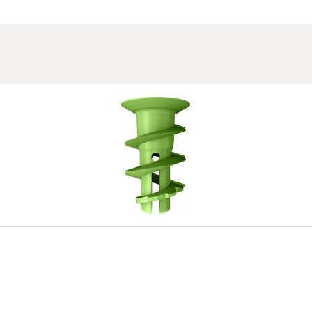
dur.
 kullanılabilir. Bu, çok çeşitli uygulamalara imkan tanır.
vhaya hizalı olacak şekilde vidalanır. Bağlantının aşırı sıkılmas
dır.
sunta vidalara uyarlanmış.
atını kullanarak ilk önce bir delik delin.
dir.
4
5
niz.