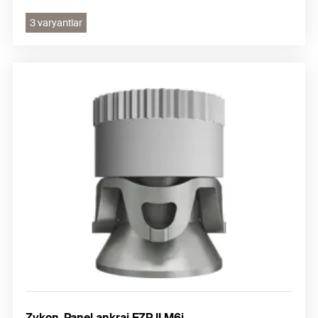
3 varyantlar
Zykon-Panel ankraj FZP II M6i