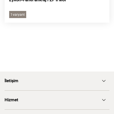
1 varyant
İletişim
E-posta: info@fischer.com.tr
Hizmet
+90 216 326 0066
FiXperience software