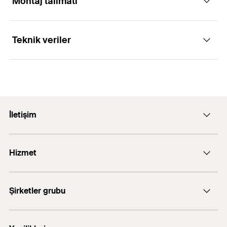
Montaj talimatı
Uygulamaları
Aluminium (e. g. EN AW 6063, 6061)
Teknik veriler
As a vertical profile for subframe systems in
ventilatedrainscreen facades
1
/ 4
Mounting Strip 1 Picture
1
2
3
Genişlik
50
mm
Derinlik
180
mm
İletişim
Kalınlık
3
mm
E-posta: info@fischer.com.tr
Hizmet
Uzunluk
6.000
mm
+90 216 326 0066
Renk
Alüminyum
FiXperience software
Şirketler grubu
Ağırlık
21,774
fischertechnik
Ağırlık kg/m olarak
3,629
kg/m