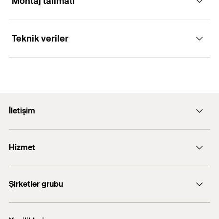
Montaj talimatı
Uygulamaları
Aluminium (e. g. EN AW 6063, 6061)
Teknik veriler
As a vertical profile for subframe systems in
ventilatedrainscreen facades
1
/ 4
Mounting Strip 1 Picture
1
2
3
Genişlik
180
mm
Derinlik
60
mm
İletişim
Kalınlık
2
mm
E-posta: info@fischer.com.tr
Hizmet
Uzunluk
6.000
mm
+90 216 326 0066
Renk
Alüminyum
FiXperience software
Şirketler grubu
Ağırlık
13
fischertechnik
Ağırlık kg/m olarak
2,16666666666667
kg/m