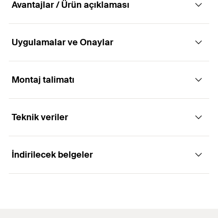
Avantajlar / Ürün açıklaması
Uygulamalar ve Onaylar
Tüm standart sabitlemeler için ekonomik
çözüm.
Montaj talimatı
Uygulamaları
Avantajlar
Teknik veriler
Çelik yapılar
Güvenli işlev ve kolay montaj.
İşleyiş
Korkuluklar
Uygulamada daha fazla esneklik için iki Gömme
derinliği.
İndirilecek belgeler
Konsollar
FBZ, ön pozisyonlamalı ve parça üzerinden montaj
ETA onayı
Avrupa Teknik Değerlendirme ETA'sında
için uygundur.
Merdivenler
düzenlenen tozsuz delimlerin ve karotların
Delme çapı
(
)
10
mm
d
ETA Certification Document
Somun sıkıldığında, koni genleşme klipsine çekilir
0
Kablo tavaları
kullanımı.
ve deliğin olduğu duvara doğru genişler.
PDF,
ETA-17/0624
Montaj üzerinden min. delik
Makinalar
87
mm
Çeşitleri: M 8 – M16, çinko kaplı çelik ve
derinliği
(
)