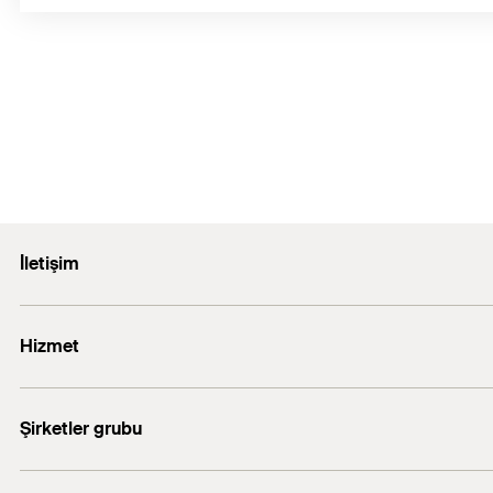
İletişim
E-posta: info@fischer.com.tr
Hizmet
+90 216 326 0066
FiXperience software
Şirketler grubu
fischertechnik