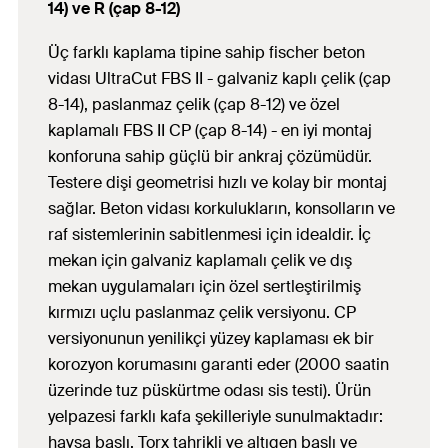
14) ve R (çap 8-12)
Üç farklı kaplama tipine sahip fischer beton
vidası UltraCut FBS II - galvaniz kaplı çelik (çap
8-14), paslanmaz çelik (çap 8-12) ve özel
kaplamalı FBS II CP (çap 8-14) - en iyi montaj
konforuna sahip güçlü bir ankraj çözümüdür.
Testere dişi geometrisi hızlı ve kolay bir montaj
sağlar. Beton vidası korkulukların, konsolların ve
raf sistemlerinin sabitlenmesi için idealdir. İç
mekan için galvaniz kaplamalı çelik ve dış
mekan uygulamaları için özel sertleştirilmiş
kırmızı uçlu paslanmaz çelik versiyonu. CP
versiyonunun yenilikçi yüzey kaplaması ek bir
korozyon korumasını garanti eder (2000 saatin
üzerinde tuz püskürtme odası sis testi). Ürün
yelpazesi farklı kafa şekilleriyle sunulmaktadır:
havşa başlı, Torx tahrikli ve altıgen başlı ve