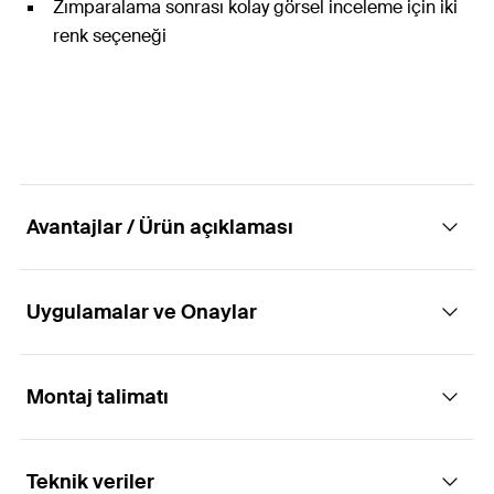
Zımparalama sonrası kolay görsel inceleme için iki
renk seçeneği
Avantajlar / Ürün açıklaması
Uygulamalar ve Onaylar
Korozyon önleme gücünü iki katına çıkarın.
Avantajlar
Montaj talimatı
Uygulamaları
DIN EN ISO 12944-2'ye göre korozyon direnci
Teknik veriler
Açıkta kalan çelik yüzeylerin yanı sıra açıkta kalan
kategorisi C