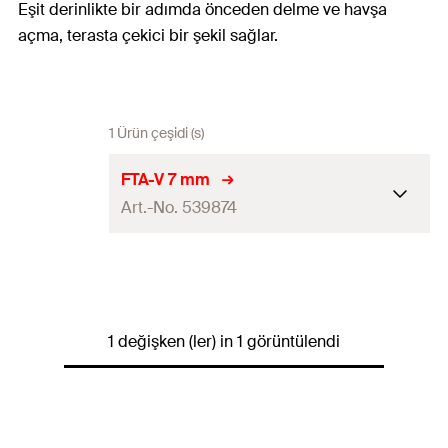
Eşit derinlikte bir adımda önceden delme ve havşa
açma, terasta çekici bir şekil sağlar.
1 Ürün çeşidi (s)
FTA-V 7 mm
Art.-No. 539874
Miktar
50
pcs
GTIN (EAN-Code)
4048962272659
1 değişken (ler) in 1 görüntülendi