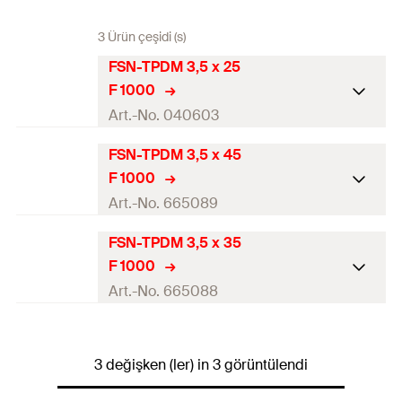
3 Ürün çeşidi (s)
FSN-TPDM 3,5 x 25
F 1000
Art.-No. 040603
FSN-TPDM 3,5 x 45
Çap
(
)
3,5
mm
d
F 1000
Uzunluk
(
)
25
mm
l
Art.-No. 665089
Sürüş
PH2
FSN-TPDM 3,5 x 35
Çap
(
)
3,5
mm
d
F 1000
Diş uzunluğu
(
)
20
mm
L
G
Uzunluk
(
)
45
mm
l
Art.-No. 665088
Miktar
1.000
pcs
Sürüş
PH2
Çap
(
)
3,5
mm
d
GTIN (EAN-Code)
4006209406038
Diş uzunluğu
(
)
40
mm
3 değişken (ler) in 3 görüntülendi
L
G
Uzunluk
(
)
35
mm
l
Miktar
1.000
pcs