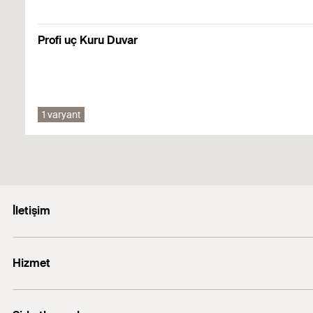
DoP No. 0618-CPF-0016
01.09.2021 tarihinde oluşturuldu
DoP No. W0007
Profi uç Kuru Duvar
1 varyant
İletişim
E-posta: info@fischer.com.tr
Hizmet
+90 216 326 0066
FiXperience software