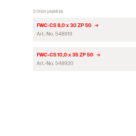
2 Ürün çeşidi (s)
FWC-CS 8,0 x 30 ZP 50
Art.-No. 548919
ETA onayı
FWC-CS 10,0 x 35 ZP 50
Art.-No. 548920
Miktar
GTIN (EAN-Code)
ETA onayı
Miktar
GTIN (EAN-Code)