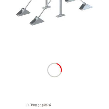
8 Ürün çeşidi (s)