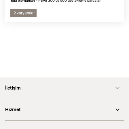
Yapı elemanları – PSAE 300 ve 500 destekleme parçaları
12 varyantlar
İletişim
E-posta: info@fischer.com.tr
Hizmet
+90 216 326 0066
FiXperience software