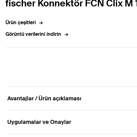
fischer Konnektör FCN Clix M 
Ürün çeşitleri
Görüntü verilerini indirin
Avantajlar / Ürün açıklaması
Uygulamalar ve Onaylar
FUS profillerinde hızlı ve kolay sabitleme için diş