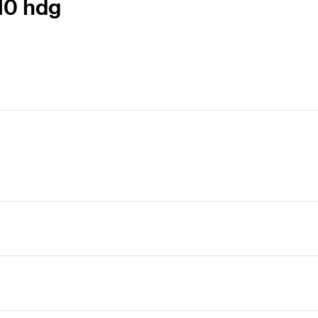
10 hdg
i kanal konnektörü.