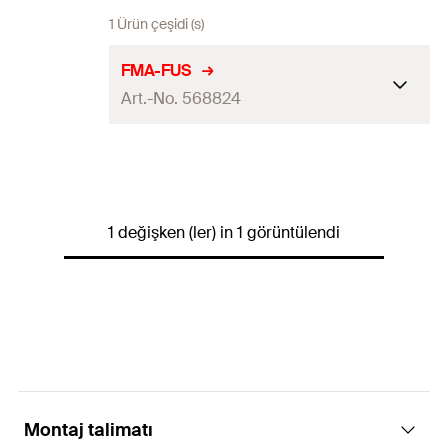
1 Ürün çeşidi (s)
FMA-FUS
Art.-No. 568824
Uzunluk
250
mm
Genişlik
(
)
90
mm
B
1 değişken (ler) in 1 görüntülendi
Yüksekliği
(
)
95
mm
H
Kalınlık
(
)
8
mm
S
Miktar
6
pcs
GTIN (EAN-Code)
4048962490961
Montaj talimatı