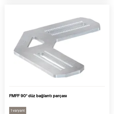
FMFF 90° düz bağlantı parçası
1 varyant