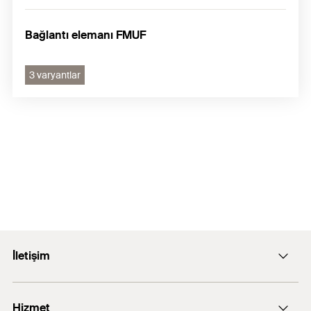
Bağlantı elemanı FMUF
3 varyantlar
İletişim
E-posta: info@fischer.com.tr
Hizmet