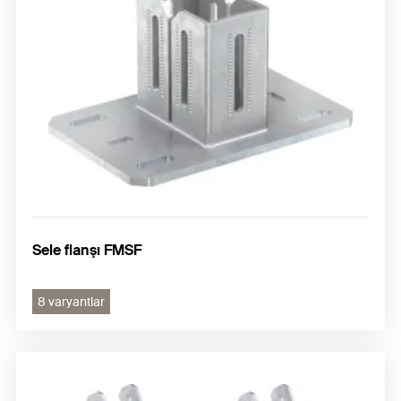
Sele flanşı FMSF
8 varyantlar