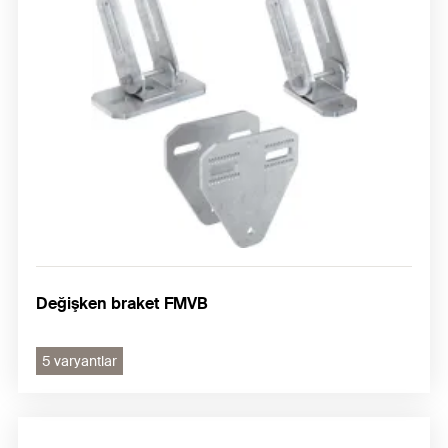
Değişken braket FMVB
5 varyantlar