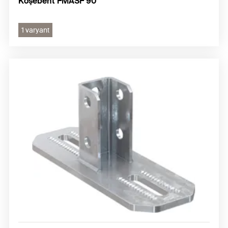
Köşebent FMASF 90
1 varyant