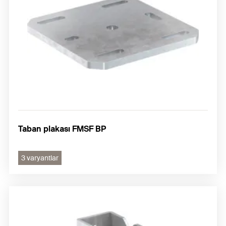
Taban plakası FMSF BP
3 varyantlar