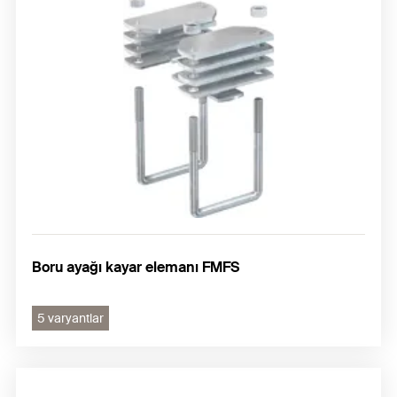
Boru ayağı kayar elemanı FMFS
5 varyantlar