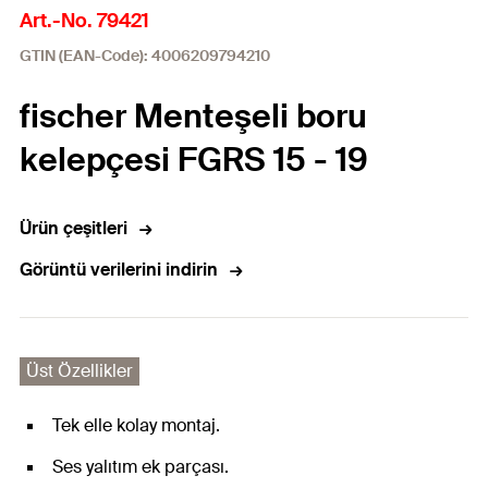
Art.-No. 79421
GTIN (EAN-Code): 4006209794210
fischer Menteşeli boru
kelepçesi FGRS 15 - 19
Ürün çeşitleri
Görüntü verilerini indirin
Üst Özellikler
Tek elle kolay montaj.
Ses yalıtım ek parçası.