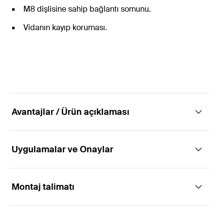
M8 dişlisine sahip bağlantı somunu.
Vidanın kayıp koruması.
Avantajlar / Ürün açıklaması
Uygulamalar ve Onaylar
Sarkaç vidalı tek parçalı menteşeli boru
kelepçesi.
Montaj talimatı
Uygulamaları
Avantajlar