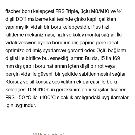
fischer boru kelepçesi FRS Triple, üçlü M8/M10 ve ½"
dişli DD11 malzeme kalitesinde çinko kaplı çelikten
yapılmış iki vidalı bir boru kelepçesidir. Plus hızlı
kilitleme mekanizması, hızlı ve kolay montaj sağlar. İki
vidalı versiyon ayrıca borunun dış çapına göre ideal
optimize edilmiş ayarlamayı garanti eder. Üçlü bağlantı
dişlisi ile birlikte bu, esnekliği artırır. Bu da, 15 ila 169
mm dış çaplı boru hatlarının içten dişli bir rot veya
perçin vida ile güvenli bir şekilde sabitlenmesini sağlar.
Klorsuz ve silikonsuz ses yalıtım ek parçası ile boru
kelepçesi DIN 4109'un gereksinimlerini karşılar. fischer
FRS, -50 °C ila +100°C sıcaklık aralığındaki uygulamalar
için uygundur.
16 Ürün çeşidi (s)