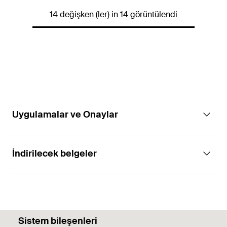
14 değişken (ler) in 14 görüntülendi
GTIN (EAN-Code)
4048962285468
Uygulamalar ve Onaylar
İndirilecek belgeler
Onaylar
Certificate
8C029
PDF,
8C029
Sistem bileşenleri
Certificate Biobased products - Plastic plugs