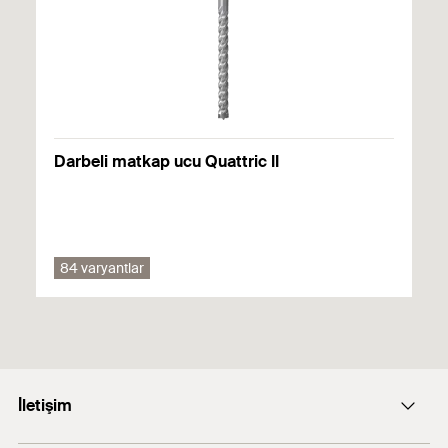
1
/ 6
Mounting Strip 1 Picture
1
2
3
Yapı malzemeleri
Beton
Darbeli matkap ucu Quattric II
Düşey delikli tuğla
İçi boş blok
84 varyantlar
Yapı malzemelerine ilişkin ayrıntılı bilgileri kayıt belgesinde
bulabilirsiniz.
İletişim