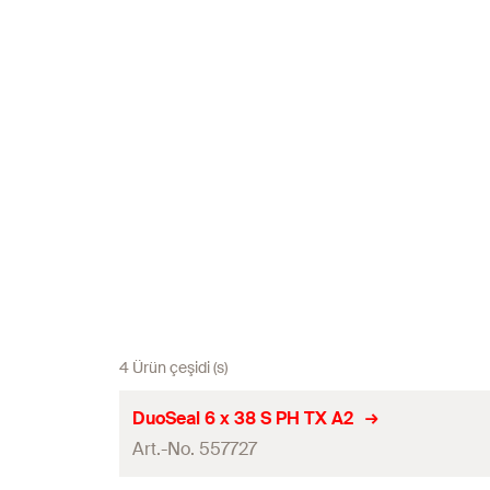
4 Ürün çeşidi (s)
DuoSeal 6 x 38 S PH TX A2
Art.-No. 557727