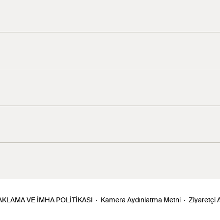
s of
al"
4
5
4
5
AKLAMA VE İMHA POLİTİKASI
Kamera Aydınlatma Metni
Ziyaretçi