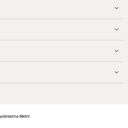
1
/ 5
1
/ 6
6
 Aydınlatma Metni