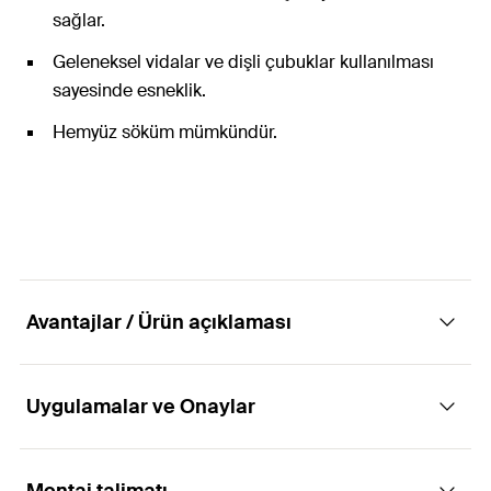
sağlar.
Geleneksel vidalar ve dişli çubuklar kullanılması
sayesinde esneklik.
Hemyüz söküm mümkündür.
Avantajlar / Ürün açıklaması
Uygulamalar ve Onaylar
Metrik dişler için pirinç konili güçlü naylon
genleşme dübeli.