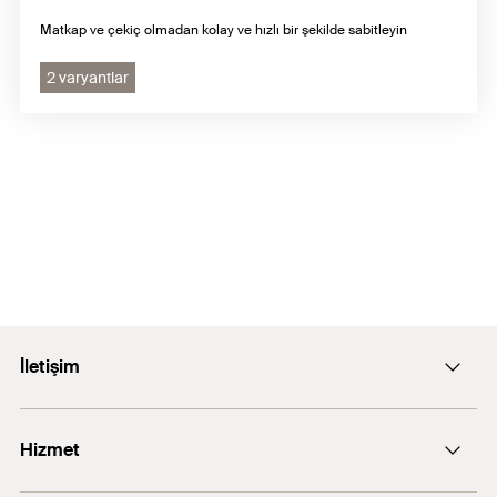
Matkap ve çekiç olmadan kolay ve hızlı bir şekilde sabitleyin
2 varyantlar
İletişim
E-posta: info@fischer.com.tr
Hizmet
+90 216 326 0066