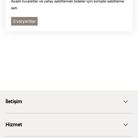
Ayaklı tuvaletler ve yatay sabitlemeli bideler için komple sabitleme
seti
3 varyantlar
İletişim
E-posta: info@fischer.com.tr
Hizmet
+90 216 326 0066