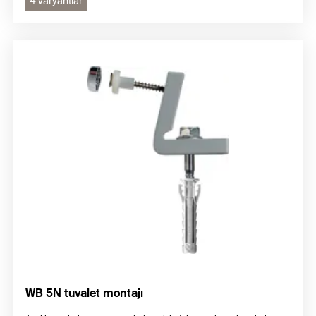
4 varyantlar
WB 5N tuvalet montajı