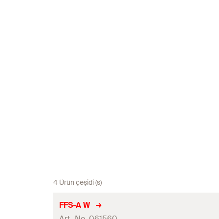
4 Ürün çeşidi (s)
FFS-A W
Art.-No. 061560