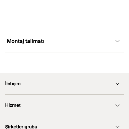
Montaj talimatı
1
/ 6
Mounting Strip 1 Picture
İletişim
1
2
3
E-posta: info@fischer.com.tr
Hizmet
+90 216 326 0066
FiXperience software
Şirketler grubu