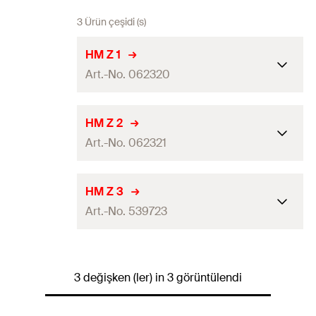
3 Ürün çeşidi (s)
HM Z 1
Art.-No. 062320
Miktar
1
pcs
HM Z 2
Art.-No. 062321
GTIN (EAN-Code)
4006209623206
Miktar
1
pcs
HM Z 3
Art.-No. 539723
GTIN (EAN-Code)
4006209623213
Miktar
1
pcs
3 değişken (ler) in 3 görüntülendi
GTIN (EAN-Code)
4048962271034