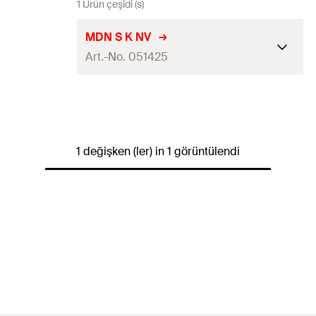
1 Ürün çeşidi (s)
MDN S K NV
Art.-No. 051425
Dübel uzunluğu
(
)
30
mm
l
Miktar
6
pcs
1 değişken (ler) in 1 görüntülendi
GTIN (EAN-Code)
4006209514252