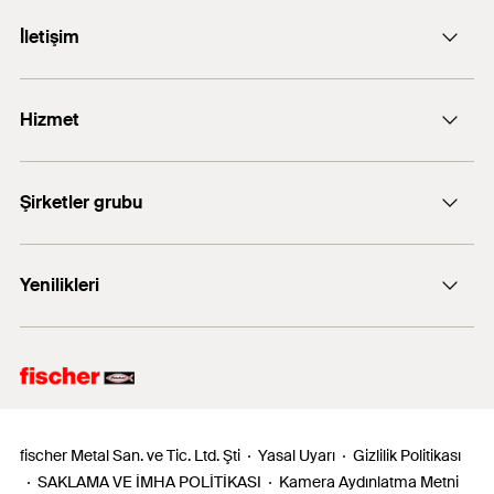
İletişim
E-posta: info@fischer.com.tr
Hizmet
+90 216 326 0066
FiXperience software
Şirketler grubu
fischertechnik
Yenilikleri
fischer Consulting
Electronic Solutions
FAZ II Plus
fischer Metal San. ve Tic. Ltd. Şti
Yasal Uyarı
Gizlilik Politikası
SAKLAMA VE İMHA POLİTİKASI
Kamera Aydınlatma Metni