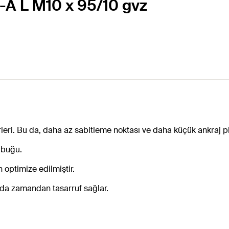
I-A L M10 x 95/10 gvz
i. Bu da, daha az sabitleme noktası ve daha küçük ankraj plak
ubuğu.
 optimize edilmiştir.
u da zamandan tasarruf sağlar.