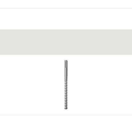
taj için uygundur.
bir döndürme hareketi ile deliğe manuel olarak sokulur.
 olarak: