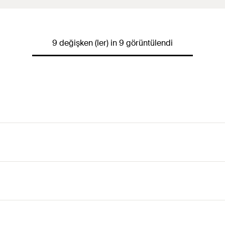
9 değişken (ler) in 9 görüntülendi
 uygulamalar için uygun maliyetli bir çözümdür.