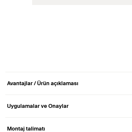
Diş
(
)
M
GTIN (EAN-Code)
Paketleme
Delme çapı
(
)
d
0
Miktar
Diş
(
)
M
GTIN (EAN-Code)
Paketleme
Miktar
GTIN (EAN-Code)
Avantajlar / Ürün açıklaması
Uygulamalar ve Onaylar
Avantajlar
Dişli rot FIS GS, onay gerektirmeyen enjeksiyon harçlı
Montaj talimatı