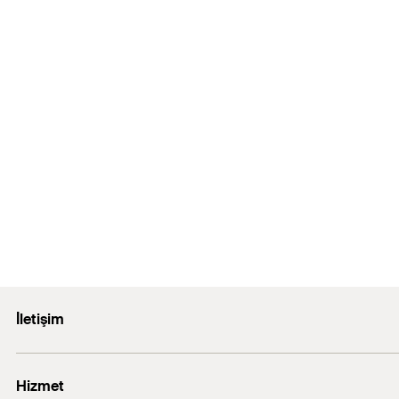
İletişim
E-posta: info@fischer.com.tr
Hizmet