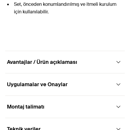
Set, önceden konumlandırılmış ve itmeli kurulum
için kullanılabilir.
Avantajlar / Ürün açıklaması
Uygulamalar ve Onaylar
Dinamik yüklere sahip kurulumlar için sistem
bileşeni olarak doldurma seti.
Montaj talimatı
Uygulamaları
Avantajlar
Teknik veriler
Asansörler için kılavuz raylar