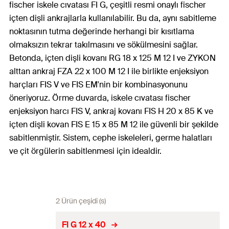
fischer iskele cıvatası FI G, çeşitli resmi onaylı fischer
içten dişli ankrajlarla kullanılabilir. Bu da, aynı sabitleme
noktasının tutma değerinde herhangi bir kısıtlama
olmaksızın tekrar takılmasını ve sökülmesini sağlar.
Betonda, içten dişli kovanı RG 18 x 125 M 12 I ve ZYKON
alttan ankraj FZA 22 x 100 M 12 I ile birlikte enjeksiyon
harçları FIS V ve FIS EM'nin bir kombinasyonunu
öneriyoruz. Örme duvarda, iskele cıvatası fischer
enjeksiyon harcı FIS V, ankraj kovanı FIS H 20 x 85 K ve
içten dişli kovan FIS E 15 x 85 M 12 ile güvenli bir şekilde
sabitlenmiştir. Sistem, cephe iskeleleri, germe halatları
ve çit örgülerin sabitlenmesi için idealdir.
2 Ürün çeşidi (s)
FI G 12 x 40