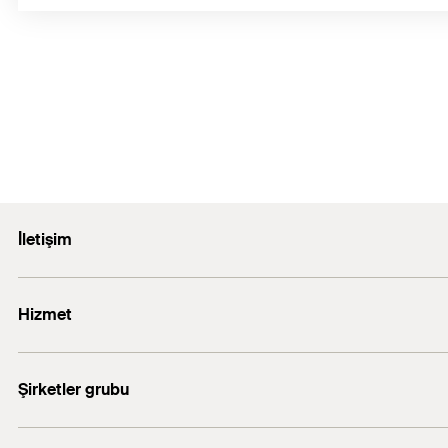
İletişim
E-posta: info@fischer.com.tr
Hizmet
+90 216 326 0066
FiXperience software
Şirketler grubu
fischertechnik