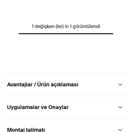
ETA onayı
Kartuştaki lisanlar
DE, EN, ES, FR, IT, NL, PT, TR
1 değişken (ler) in 1 görüntülendi
İçerik
310
ml
Renk
beyaz
Raf ömrü
12
mo
Miktar
1
pcs
GTIN (EAN-Code)
5012184003840
Avantajlar / Ürün açıklaması
Uygulamalar ve Onaylar
Avantajlar
Mükemmel akustik özellikler
Montaj talimatı