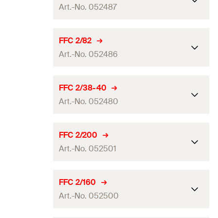
GTIN (EAN-Code)
5012184524819
Art.-No. 052487
uygun olduğu çaplar
(
)
110
[mm]
Miktar
1
pcs
ETA onayı
FFC 2/82
GTIN (EAN-Code)
5012184524888
Art.-No. 052486
uygun olduğu çaplar
(
)
90
[mm]
Miktar
1
pcs
ETA onayı
FFC 2/38-40
GTIN (EAN-Code)
5012184524871
Art.-No. 052480
uygun olduğu çaplar
(
)
80 - 82
[mm]
Miktar
1
pcs
ETA onayı
FFC 2/200
GTIN (EAN-Code)
5012184524864
Art.-No. 052501
uygun olduğu çaplar
(
)
38 - 40
[mm]
Miktar
1
pcs
ETA onayı
FFC 2/160
GTIN (EAN-Code)
5012184524802
Art.-No. 052500
uygun olduğu çaplar
(
)
200
[mm]