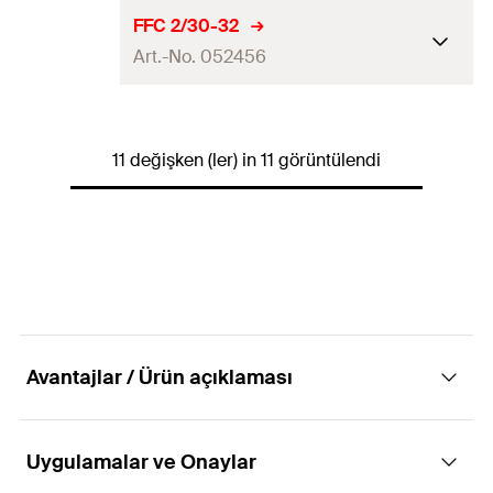
Miktar
1
pcs
ETA onayı
FFC 2/30-32
GTIN (EAN-Code)
5012184525014
Art.-No. 052456
uygun olduğu çaplar
(
)
160
[mm]
Miktar
1
pcs
ETA onayı
GTIN (EAN-Code)
5012184525007
11 değişken (ler) in 11 görüntülendi
uygun olduğu çaplar
(
)
30 - 32
[mm]
Miktar
1
pcs
GTIN (EAN-Code)
5012184524567
Avantajlar / Ürün açıklaması
Uygulamalar ve Onaylar
Avantajlar