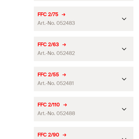
ETA onayı
FFC 2/75
Art.-No. 052483
uygun olduğu çaplar
(
)
125
[mm]
Miktar
1
pcs
ETA onayı
FFC 2/63
GTIN (EAN-Code)
5012184524895
Art.-No. 052482
uygun olduğu çaplar
(
)
75
[mm]
Miktar
1
pcs
ETA onayı
FFC 2/55
GTIN (EAN-Code)
5012184524833
Art.-No. 052481
uygun olduğu çaplar
(
)
63
[mm]
Miktar
1
pcs
ETA onayı
FFC 2/110
GTIN (EAN-Code)
5012184524826
Art.-No. 052488
uygun olduğu çaplar
(
)
50 - 55
[mm]
Miktar
1
pcs
ETA onayı
FFC 2/90