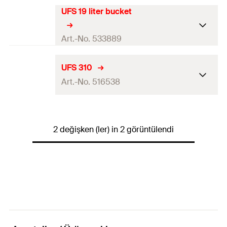
UFS 19 liter bucket
Art.-No. 533889
Kartuştaki lisanlar
DE, EN, ES, FR, IT, NL, PT, TR
UFS 310
Art.-No. 516538
İçerik
—
İçerikler
19
l
Kartuştaki lisanlar
DE, EN, FR, NL
Raf ömrü
36
mo
2 değişken (ler) in 2 görüntülendi
İçerik
310
ml
Miktar
1
pcs
İçerikler
—
GTIN (EAN-Code)
4048962229820
Raf ömrü
36
mo
Miktar
1
pcs
GTIN (EAN-Code)
4048962138719