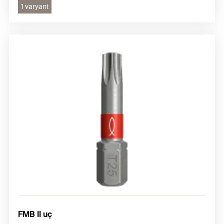
1 varyant
FMB II uç