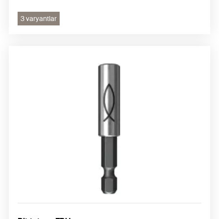
3 varyantlar