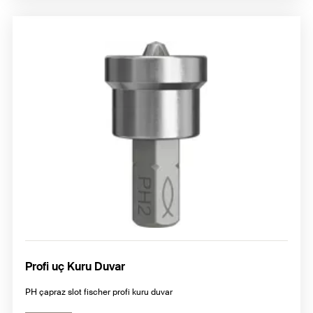
Profi uç Kuru Duvar
PH çapraz slot fischer profi kuru duvar