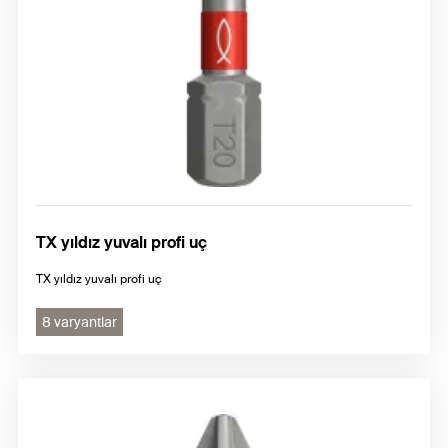
TX yıldız yuvalı profi uç
TX yıldız yuvalı profi uç
8 varyantlar