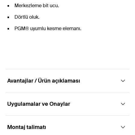
Merkezleme bit ucu.
Dörtlü oluk.
PGM® uyumlu kesme elemanı.
Avantajlar / Ürün açıklaması
Uygulamalar ve Onaylar
SDS Max matkap aynasına sahip darbeli
matkap uçları.
Montaj talimatı
Uygulamaları