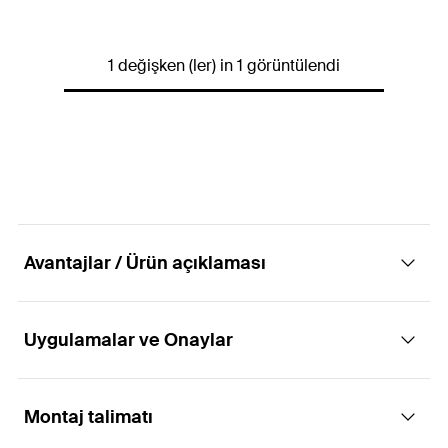
İçerik
500
ml
1 değişken (ler) in 1 görüntülendi
Miktar
1
pcs
GTIN (EAN-Code)
4048962109856
Avantajlar / Ürün açıklaması
Uygulamalar ve Onaylar
Avantajlar
FTC-CP, nemin ankraj şaftına penetrasyonunu
Montaj talimatı
Uygulamaları
profesyonel olarak önler ve ETA