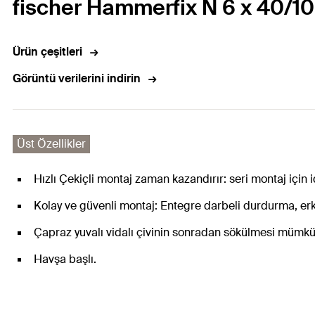
fischer Hammerfix N 6 x 40/10
Ürün çeşitleri
Görüntü verilerini indirin
Üst Özellikler
Hızlı Çekiçli montaj zaman kazandırır: seri montaj için i
Kolay ve güvenli montaj: Entegre darbeli durdurma, erke
Çapraz yuvalı vidalı çivinin sonradan sökülmesi mümkü
Havşa başlı.