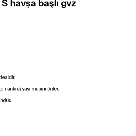
 S havşa başlı gvz
dealdir.
n ankraj yayılmasını önler.
ndür.